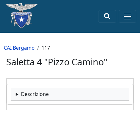
Salta al contenuto principale
×
Briciole di pane
CAI Bergamo
117
Saletta 4 "Pizzo Camino"
Descrizione