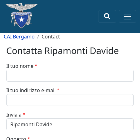
Salta al contenuto principale
×
Briciole di pane
CAI Bergamo
Contact
Contatta Ripamonti Davide
Il tuo nome
Il tuo indirizzo e-mail
Invia a
Oggetto