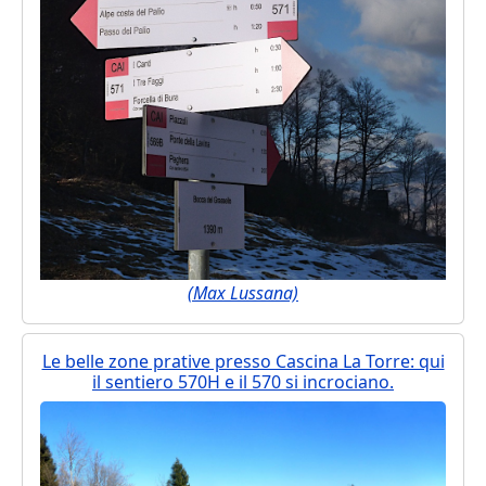
(Max Lussana)
Le belle zone prative presso Cascina La Torre: qui
il sentiero 570H e il 570 si incrociano.