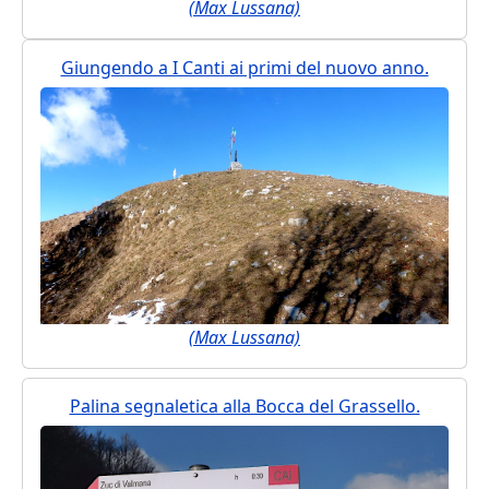
(Max Lussana)
Giungendo a I Canti ai primi del nuovo anno.
(Max Lussana)
Palina segnaletica alla Bocca del Grassello.