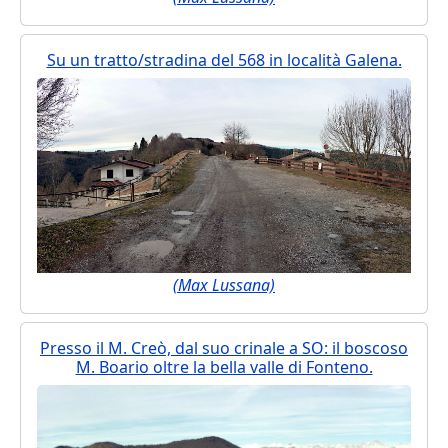
Su un tratto/stradina del 568 in località Galena.
(Max Lussana)
Presso il M. Creò, dal suo crinale a SO: il boscoso
M. Boario oltre la bella valle di Fonteno.