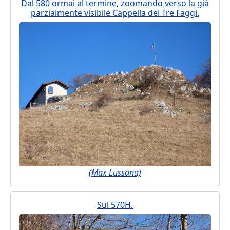
Dal 580 ormai al termine, zoomando verso la già
parzialmente visibile Cappella dei Tre Faggi.
(Max Lussana)
Sul 570H.