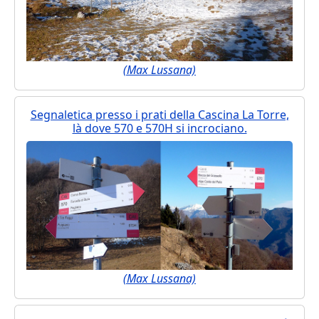
(Max Lussana)
Segnaletica presso i prati della Cascina La Torre,
là dove 570 e 570H si incrociano.
(Max Lussana)