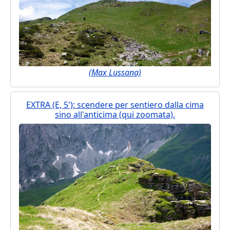
(Max Lussana)
EXTRA (E, 5'): scendere per sentiero dalla cima
sino all'anticima (qui zoomata).