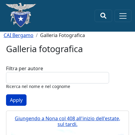
Salta al contenuto principale
×
Briciole di pane
CAI Bergamo
Galleria Fotografica
Galleria fotografica
Filtra per autore
Ricerca nel nome e nel cognome
Giungendo a Nona col 408 all'inizio dell'estate,
sul tardi.