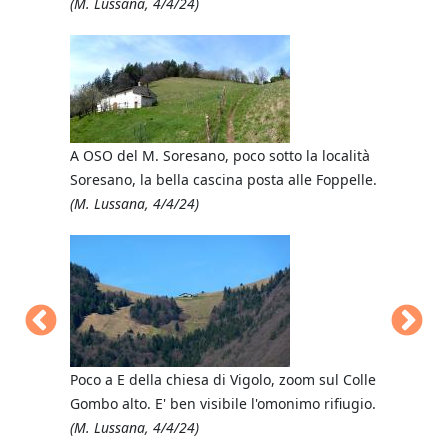
(M. Lussana, 4/4/24)
M. Gremalt
(M. Lussan
A OSO del M. Soresano, poco sotto la località
Soresano, la bella cascina posta alle Foppelle.
(M. Lussana, 4/4/24)
Tra Colli 
M. Balleri
o poco a
(M. Lussan
Poco a E della chiesa di Vigolo, zoom sul Colle
Gombo alto. E' ben visibile l'omonimo rifiugio.
(M. Lussana, 4/4/24)