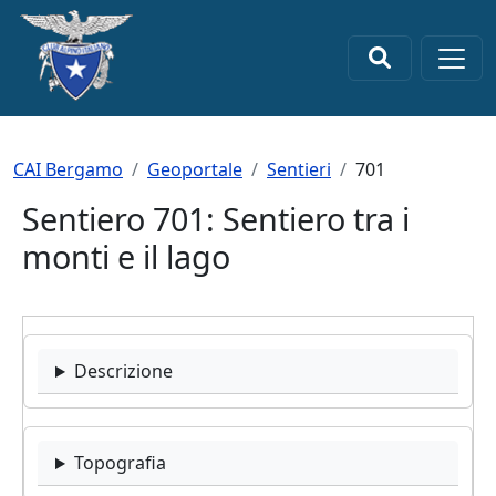
Salta al contenuto principale
×
Briciole di pane
CAI Bergamo
Geoportale
Sentieri
701
Sentiero 701: Sentiero tra i
monti e il lago
Descrizione
Topografia