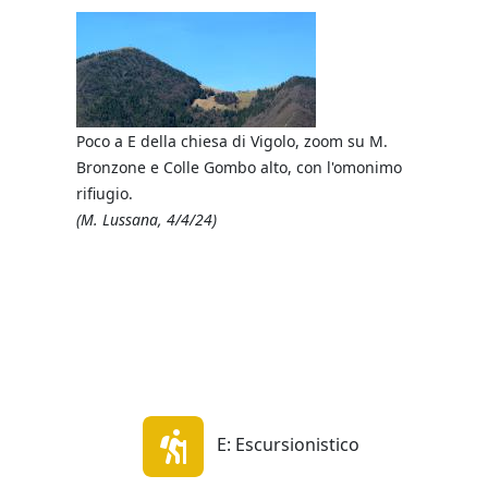
Il M. Gaia
In centro: 
ato 'La
(M. Lussan
Poco a E della chiesa di Vigolo, zoom su M.
Bronzone e Colle Gombo alto, con l'omonimo
rifiugio.
(M. Lussana, 4/4/24)
¡No pasar
(M. Lussan
E: Escursionistico