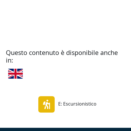
Nei press
(M. Lussan
Questo contenuto è disponibile anche
in:
E: Escursionistico