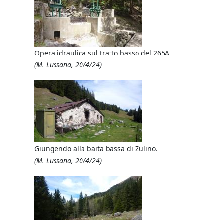
Opera idraulica sul tratto basso del 265A.
(M. Lussana, 20/4/24)
 Zulino di
Dal 265A, 
Re, a dx l
(M. Lussan
Giungendo alla baita bassa di Zulino.
(M. Lussana, 20/4/24)
Alla bait
Campagano