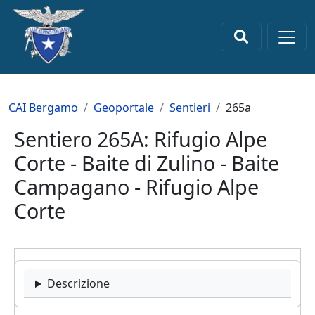
Salta al contenuto principale
×
Briciole di pane
CAI Bergamo
Geoportale
Sentieri
265a
Sentiero 265A: Rifugio Alpe
Corte - Baite di Zulino - Baite
Campagano - Rifugio Alpe
Corte
Descrizione