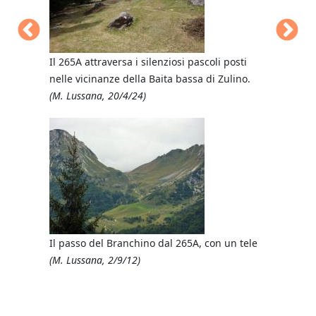
(M. Lussan
Il 265A attraversa i silenziosi pascoli posti
nelle vicinanze della Baita bassa di Zulino.
(M. Lussana, 20/4/24)
Giungendo
sul 265A
(M. Lussan
Il passo del Branchino dal 265A, con un tele
(M. Lussana, 2/9/12)